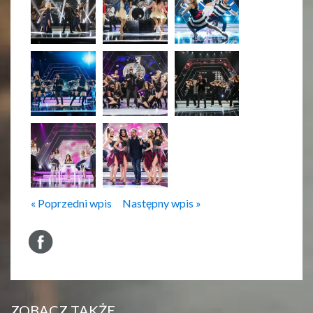
« Poprzedni wpis
Następny wpis »
ZOBACZ TAKŻE