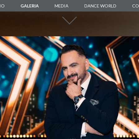
IO
GALERIA
MEDIA
DANCE WORLD
CO
DANCE SCHOOL
DANCE AGENCY
MANUARTE
DANCE STORE
BOXALITY