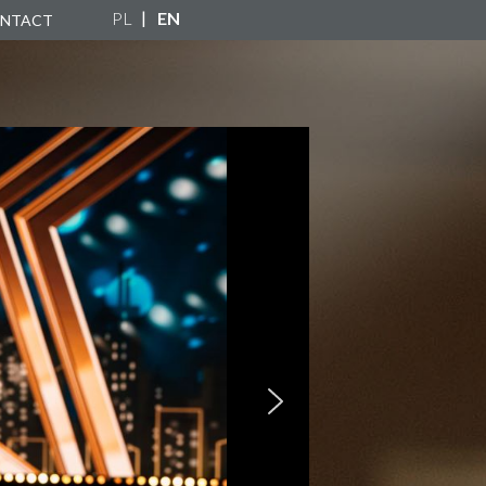
PL
EN
NTACT