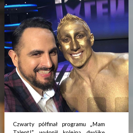
Czwarty półfinał programu „Mam
Talent!” wyłonił kolejną dwójkę