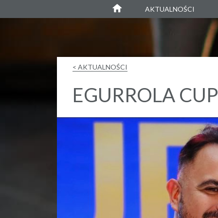
Agustin Egurrola
AKTUALNOŚCI
< AKTUALNOŚCI
EGURROLA CUP