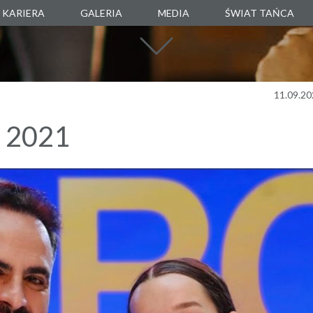
KARIERA
GALERIA
MEDIA
ŚWIAT TAŃCA
SZKOŁA TAŃC
AGENCJA TANEC
MANUARTE
11.09.20
SKLEP TANECZ
 2021
BOXALITY