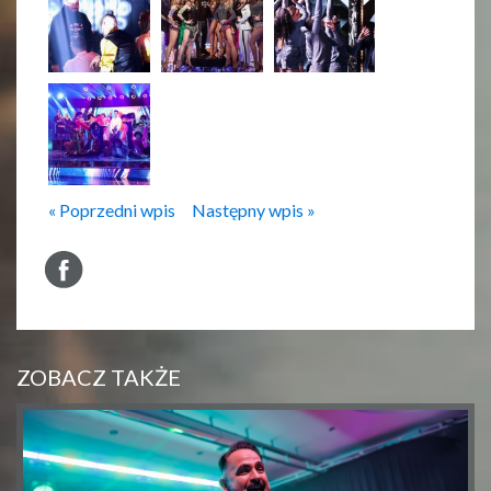
« Poprzedni wpis
Następny wpis »
ZOBACZ TAKŻE