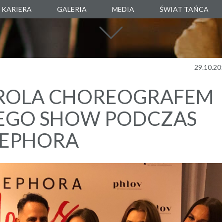
KARIERA
GALERIA
MEDIA
ŚWIAT TAŃCA
SZKOŁA TAŃC
AGENCJA TANEC
MANUARTE
29.10.20
SKLEP TANECZ
RROLA CHOREOGRAFEM
BOXALITY
GO SHOW PODCZAS
SEPHORA