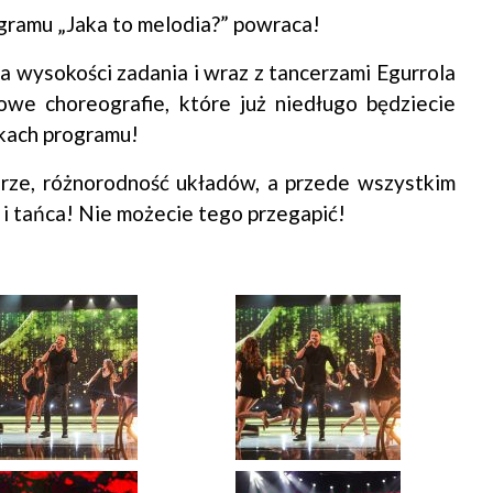
gramu „Jaka to melodia?” powraca!
a wysokości zadania i wraz z tancerzami Egurrola
e choreografie, które już niedługo będziecie
nkach programu!
erze, różnorodność układów, a przede wszystkim
i tańca! Nie możecie tego przegapić!