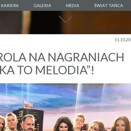
KARIERA
GALERIA
MEDIA
ŚWIAT TAŃCA
SZKOŁA TAŃC
AGENCJA TANEC
MANUARTE
11.10.20
SKLEP TANECZ
ROLA NA NAGRANIACH
BOXALITY
KA TO MELODIA”!