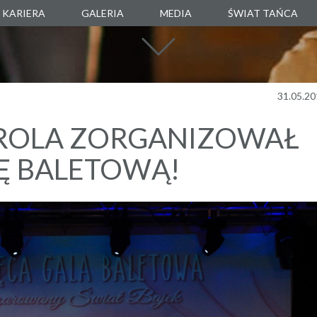
KARIERA
GALERIA
MEDIA
ŚWIAT TAŃCA
SZKOŁA TAŃC
AGENCJA TANEC
MANUARTE
31.05.20
SKLEP TANECZ
ROLA ZORGANIZOWAŁ
BOXALITY
LĘ BALETOWĄ!