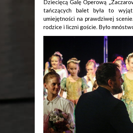
Dziecięcą Galę Operową „Zaczarow
tańczących balet była to wyją
umiejętności na prawdziwej scenie
rodzice i liczni goście. Było mnóst