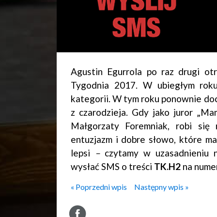
Agustin Egurrola po raz drugi ot
Tygodnia 2017. W ubiegłym roku
kategorii. W tym roku ponownie doc
z czarodzieja. Gdy jako juror „Ma
Małgorzaty Foremniak, robi się 
entuzjazm i dobre słowo, które ma 
lepsi
–
czytamy w uzasadnieniu n
wysłać SMS o treści
TK.H2
na numer
« Poprzedni wpis
Następny wpis »