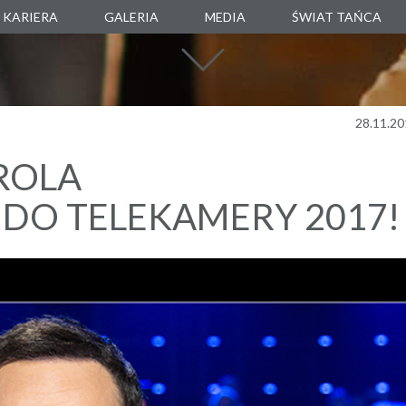
KARIERA
GALERIA
MEDIA
ŚWIAT TAŃCA
SZKOŁA TAŃC
AGENCJA TANEC
MANUARTE
28.11.20
SKLEP TANECZ
ROLA
BOXALITY
O TELEKAMERY 2017!