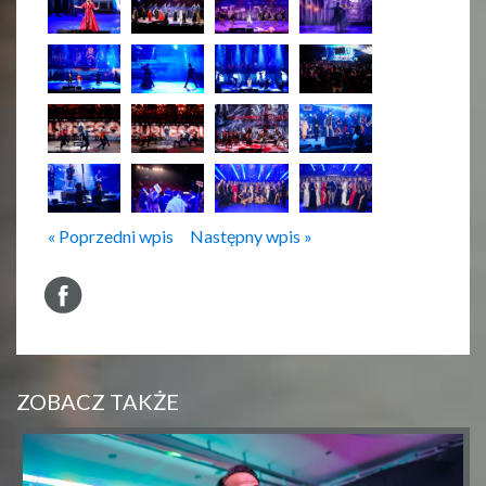
« Poprzedni wpis
Następny wpis »
ZOBACZ TAKŻE