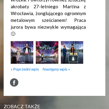
akrobaty 27-letniego Martina z
Wrocławia, żonglującego ogromnym
metalowym sześcianem! Praca
jurora bywa niezwykle wymagająca
🙂
« Poprzedni wpis
Następny wpis »
ZOBACZ TAKŻE