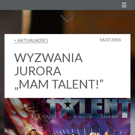
Agustin Egurrola
16.07.2016
< AKTUALNOŚCI
WYZWANIA
JURORA
„MAM TALENT!”